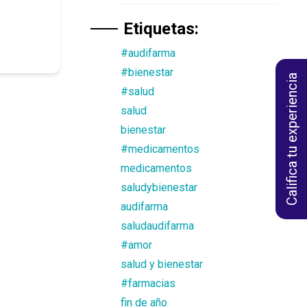
Etiquetas:
#audifarma
#bienestar
Califica tu experiencia
#salud
salud
bienestar
#medicamentos
medicamentos
saludybienestar
audifarma
saludaudifarma
#amor
salud y bienestar
#farmacias
fin de año