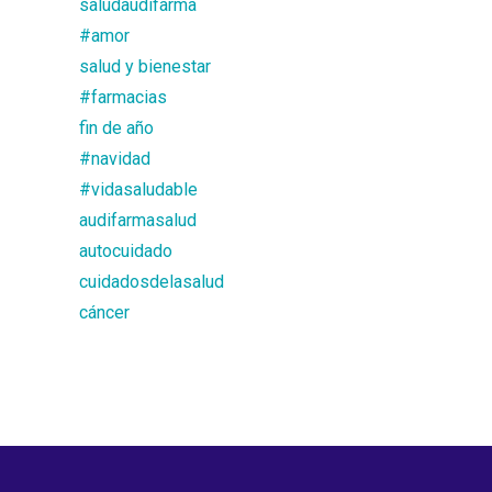
saludaudifarma
#amor
salud y bienestar
#farmacias
fin de año
#navidad
#vidasaludable
audifarmasalud
autocuidado
cuidadosdelasalud
cáncer