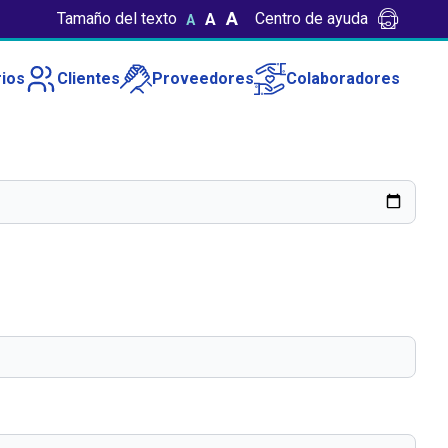
A
Tamaño del texto
Centro de ayuda
A
A
ios
Clientes
Proveedores
Colaboradores