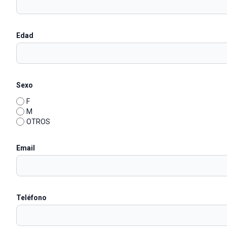
Edad
Sexo
F
M
OTROS
Email
Teléfono