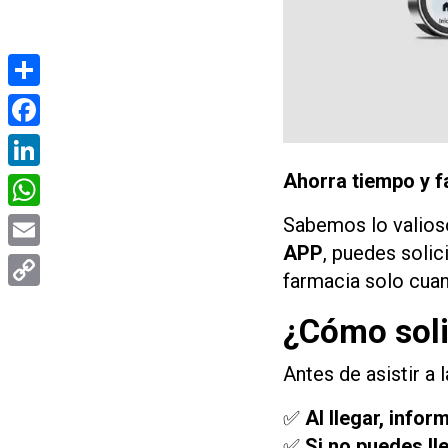
Compartir
Facebook
Ahorra tiempo y f
LinkedIn
WhatsApp
Sabemos lo valios
APP
, puedes solic
Email
farmacia solo cua
Copy
¿Cómo soli
Link
Antes de asistir a 
✅
Al llegar, infor
✅
Si no puedes ll