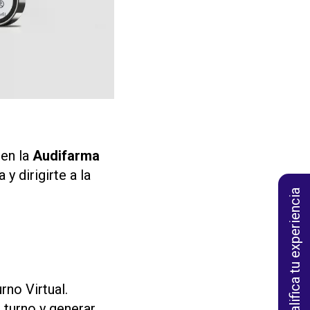
en la
Audifarma
y dirigirte a la
Califica tu experiencia
no Virtual.
 turno y generar