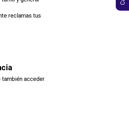
te reclamas tus
ncia
no también acceder