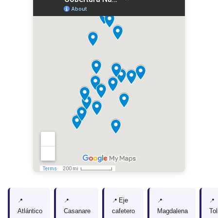
Eje
Atlántico
Casanare
cafetero
Magdalena
To