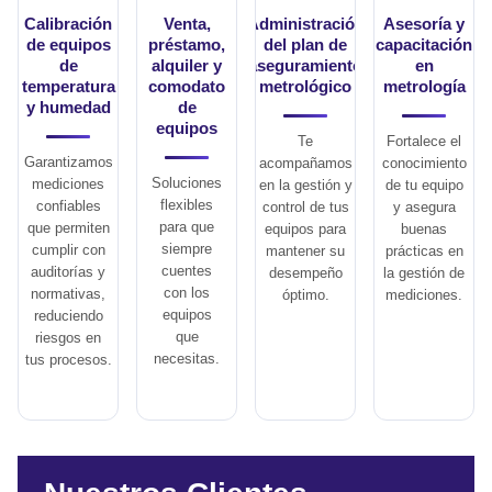
Calibración
Venta,
Administración
Asesoría y
de equipos
préstamo,
del plan de
capacitación
de
alquiler y
aseguramiento
en
temperatura
comodato
metrológico
metrología
y humedad
de
equipos
Te
Fortalece el
Garantizamos
acompañamos
conocimiento
Soluciones
mediciones
en la gestión y
de tu equipo
flexibles
confiables
control de tus
y asegura
para que
que permiten
equipos para
buenas
siempre
cumplir con
mantener su
prácticas en
cuentes
auditorías y
desempeño
la gestión de
con los
normativas,
óptimo.
mediciones.
equipos
reduciendo
que
riesgos en
necesitas.
tus procesos.