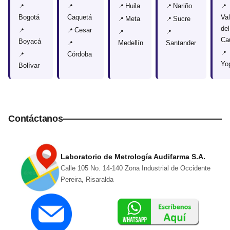
Huila
Nariño
Bogotá
Caquetá
Val
Meta
Sucre
del
Cesar
Ca
Boyacá
Medellín
Santander
Córdoba
Yo
Bolívar
Contáctanos
Laboratorio de Metrología Audifarma S.A.
Calle 105 No. 14-140 Zona Industrial de Occidente
Pereira, Risaralda