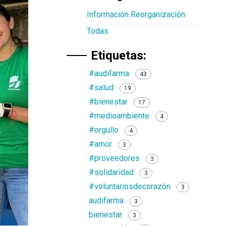
Información Reorganización
Todas
Etiquetas:
#audifarma
43
#salud
19
#bienestar
17
#medioambiente
4
#orgullo
4
#amor
3
#proveedores
3
#solidaridad
3
#voluntariosdecorazón
3
audifarma
3
bienestar
3