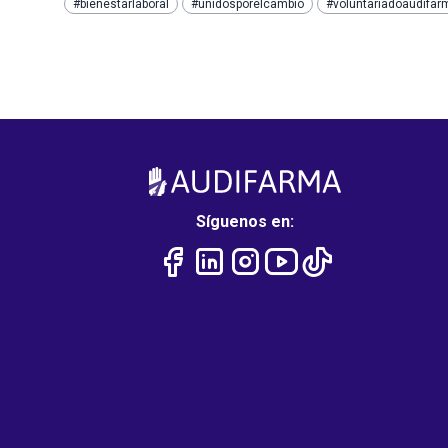
#bienestarlaboral
#unidosporelcambio
#voluntariadoaudifar
Síguenos en: