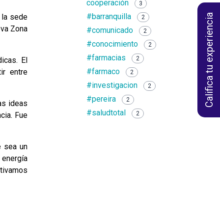
cooperación
3
#barranquilla
Califica tu experiencia
 la sede
2
eva Zona
#comunicado
2
#conocimiento
2
#farmacias
2
icas. El
#farmaco
ir entre
2
#investigacion
2
#pereira
2
las ideas
#saludtotal
2
cia. Fue
e sea un
 energía
ltivamos