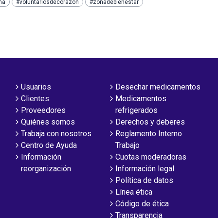
ma
#voluntariosdecorazón
#zonadebienestar
Usuarios
Desechar medicamentos
Clientes
Medicamentos
Proveedores
refrigerados
Quiénes somos
Derechos y deberes
Trabaja con nosotros
Reglamento Interno
Centro de Ayuda
Trabajo
Información
Cuotas moderadoras
reorganización
Información legal
Política de datos
Línea ética
Código de ética
Transparencia