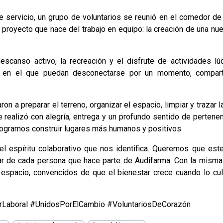
 servicio, un grupo de voluntarios se reunió en el comedor de
n proyecto que nace del trabajo en equipo: la creación de una nu
canso activo, la recreación y el disfrute de actividades lúd
o en el que puedan desconectarse por un momento, compart
on a preparar el terreno, organizar el espacio, limpiar y trazar 
 realizó con alegría, entrega y un profundo sentido de pertenen
logramos construir lugares más humanos y positivos.
l espíritu colaborativo que nos identifica. Queremos que est
tar de cada persona que hace parte de Audifarma. Con la misma
 espacio, convencidos de que el bienestar crece cuando lo cu
rLaboral #UnidosPorElCambio #VoluntariosDeCorazón