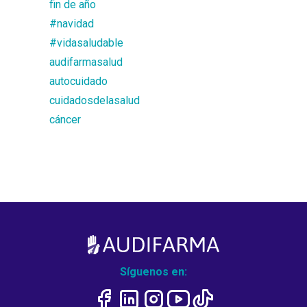
fin de año
#navidad
#vidasaludable
audifarmasalud
autocuidado
cuidadosdelasalud
cáncer
Síguenos en: