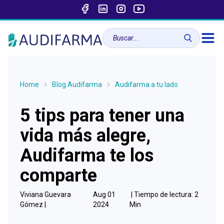
Home
Blog Audifarma
Audifarma a tu lado
5 tips para tener una
vida más alegre,
Audifarma te los
comparte
Viviana Guevara
Aug 01
| Tiempo de lectura:
2
Gómez |
2024
Min