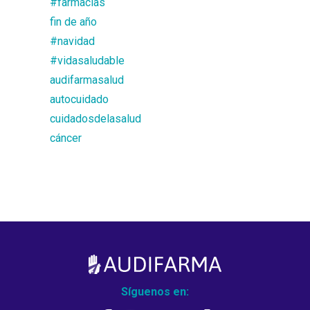
#farmacias
fin de año
#navidad
#vidasaludable
audifarmasalud
autocuidado
cuidadosdelasalud
cáncer
Síguenos en: