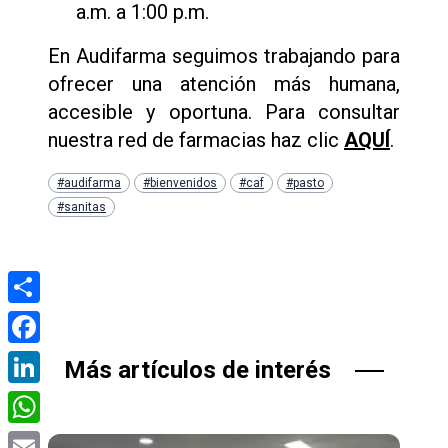
a.m. a 1:00 p.m.
En Audifarma seguimos trabajando para
ofrecer una atención más humana,
accesible y oportuna. Para consultar
nuestra red de farmacias haz clic
AQUÍ
.
#audifarma
#bienvenidos
#caf
#pasto
#sanitas
Compartir
Facebook
Más artículos de interés
LinkedIn
WhatsApp