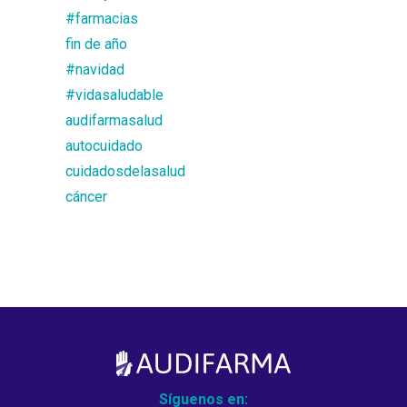
#farmacias
fin de año
#navidad
#vidasaludable
audifarmasalud
autocuidado
cuidadosdelasalud
cáncer
Síguenos en: