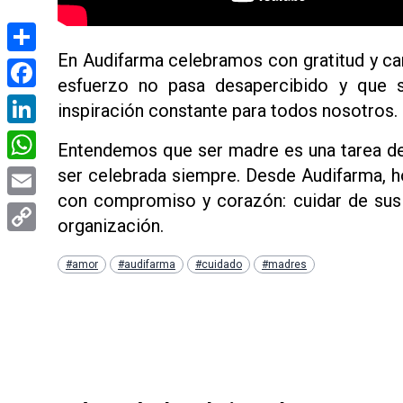
En Audifarma celebramos con gratitud y ca
Compartir
esfuerzo no pasa desapercibido y que s
Facebook
inspiración constante para todos nosotros.
LinkedIn
Entendemos que ser madre es una tarea d
WhatsApp
ser celebrada siempre. Desde Audifarma,
con compromiso y corazón: cuidar de sus f
Email
organización.
Copy
#amor
#audifarma
#cuidado
#madres
Link