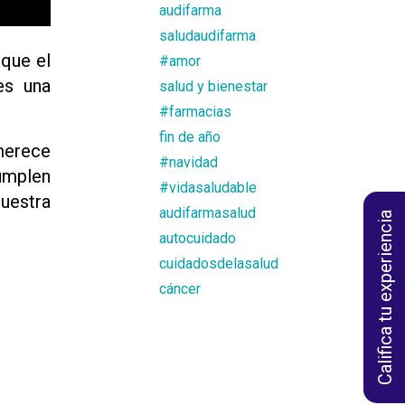
audifarma
saludaudifarma
 que el
#amor
es una
salud y bienestar
#farmacias
fin de año
merece
#navidad
umplen
#vidasaludable
uestra
audifarmasalud
Califica tu experiencia
autocuidado
cuidadosdelasalud
cáncer