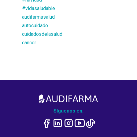
#vidasaludable
audifarmasalud
autocuidado
cuidadosdelasalud
cáncer
Síguenos en: