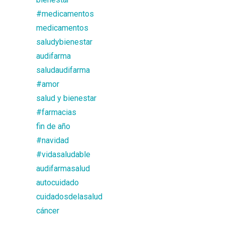
#medicamentos
medicamentos
saludybienestar
audifarma
saludaudifarma
#amor
salud y bienestar
#farmacias
fin de año
#navidad
#vidasaludable
audifarmasalud
autocuidado
cuidadosdelasalud
cáncer