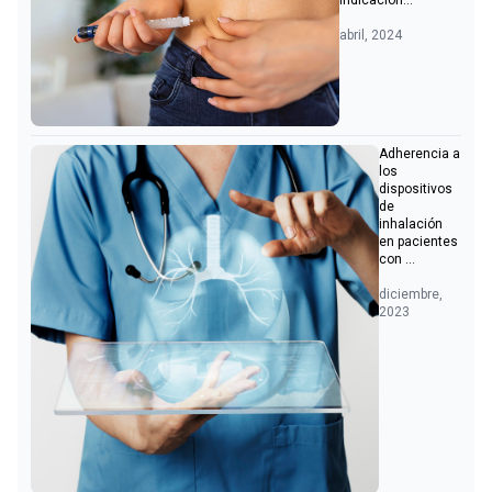
abril, 2024
Adherencia a
los
dispositivos
de
inhalación
en pacientes
con ...
diciembre,
2023