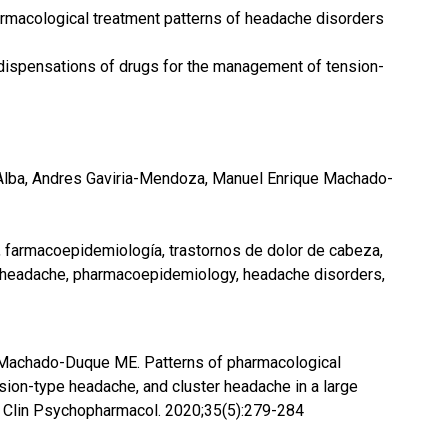
armacological treatment patterns of headache disorders
 dispensations of drugs for the management of tension-
lba, Andres Gaviria-Mendoza, Manuel Enrique Machado-
, farmacoepidemiología, trastornos de dolor de cabeza,
 headache, pharmacoepidemiology, headache disorders,
Machado-Duque ME. Patterns of pharmacological
nsion-type headache, and cluster headache in a large
nt Clin Psychopharmacol. 2020;35(5):279-284