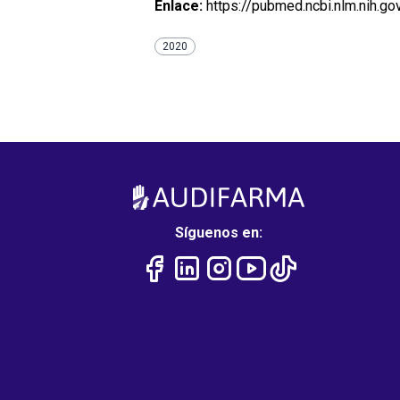
Enlace:
https://pubmed.ncbi.nlm.nih.g
2020
Síguenos en: