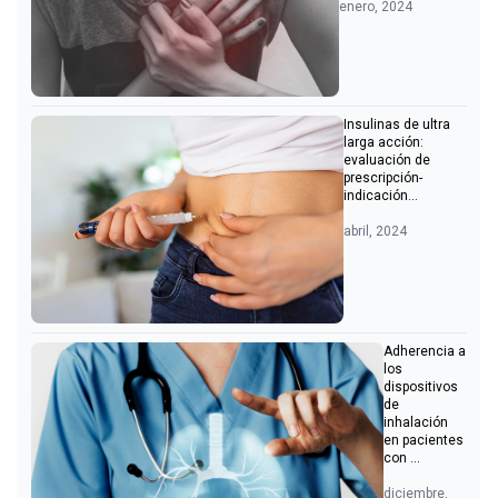
enero, 2024
Insulinas de ultra
larga acción:
evaluación de
prescripción-
indicación...
abril, 2024
Adherencia a
los
dispositivos
de
inhalación
en pacientes
con ...
diciembre,