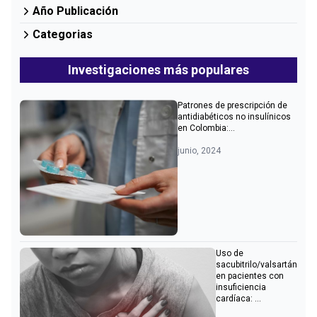
Año Publicación
Categorias
Investigaciones más populares
Patrones de prescripción de
antidiabéticos no insulínicos
en Colombia:...
junio, 2024
Uso de
sacubitrilo/valsartán
en pacientes con
insuficiencia
cardíaca: ...