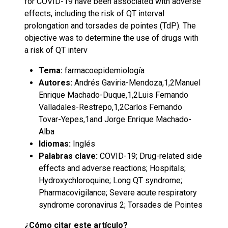
for COVID-19 have been associated with adverse
effects, including the risk of QT interval
prolongation and torsades de pointes (TdP). The
objective was to determine the use of drugs with
a risk of QT interv
Tema:
farmacoepidemiología
Autores:
Andrés Gaviria-Mendoza,1,2Manuel
Enrique Machado-Duque,1,2Luis Fernando
Valladales-Restrepo,1,2Carlos Fernando
Tovar-Yepes,1and Jorge Enrique Machado-
Alba
Idiomas:
Inglés
Palabras clave:
COVID-19; Drug-related side
effects and adverse reactions; Hospitals;
Hydroxychloroquine; Long QT syndrome;
Pharmacovigilance; Severe acute respiratory
syndrome coronavirus 2; Torsades de Pointes
¿Cómo citar este artículo?