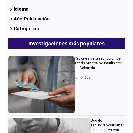
Idioma
Año Publicación
Categorias
Investigaciones más populares
Patrones de prescripción de
antidiabéticos no insulínicos
en Colombia:...
junio, 2024
Uso de
sacubitrilo/valsartán
en pacientes con