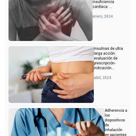
insuficiencia
cardíaca: ...
enero, 2024
Insulinas de ultra
larga acción:
evaluación de
prescripción-
indicación...
abril, 2024
Adherencia a
los
dispositivos
de
inhalación
en pacientes